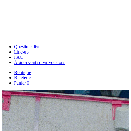
Questions live
Line-up
FAQ
À quoi vont servir vos dons
Boutique
Billeterie
Panier
0