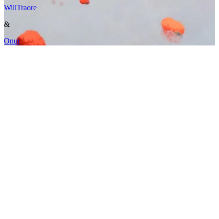
WillTraore
&
Onur