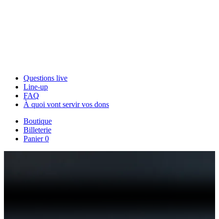
Questions live
Line-up
FAQ
À quoi vont servir vos dons
Boutique
Billeterie
Panier
0